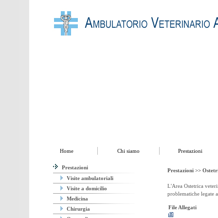
Home
Chi siamo
Prestazioni
Utilities
Contatti
Home
Chi siamo
Prestazioni
Prestazioni
Prestazioni >>
Ostetr
Visite ambulatoriali
L'Area Ostetrica veter
Visite a domicilio
problematiche legate al
Medicina
File Allegati
Chirurgia