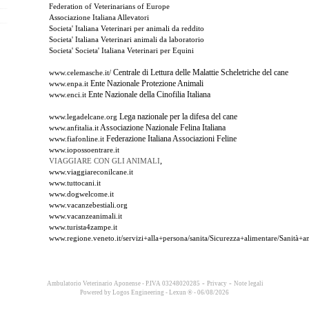
Federation of Veterinarians of Europe
Associazione Italiana Allevatori
Societa' Italiana Veterinari per animali da reddito
Societa' Italiana Veterinari animali da laboratorio
Societa' Societa' Italiana Veterinari per Equini
Centrale di Lettura delle Malattie Scheletriche del cane
www.celemasche.it/
Ente Nazionale Protezione Animali
www.enpa.it
Ente Nazionale della Cinofilia Italiana
www.enci.it
Lega nazionale per la difesa del cane
www.legadelcane.org
Associazione Nazionale Felina Italiana
www.anfitalia.it
Federazione Italiana Associazioni Feline
www.fiafonline.it
www.iopossoentrare.it
,
VIAGGIARE CON GLI ANIMALI
www.viaggiareconilcane.it
www.tuttocani.it
www.dogwelcome.it
www.vacanzebestiali.org
www.vacanzeanimali.it
www.turista4zampe.it
www.regione.veneto.it/servizi+alla+persona/sanita/Sicurezza+alimentare/Sanità+
-
-
Ambulatorio Veterinario Aponense - P.IVA 03248020285
Privacy
Note legali
Powered by
Logos Engineering
-
Lexun ®
- 06/08/2026