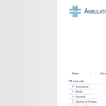
Home
Chi siamo
Prestazioni
Home
Chi 
Link utili
Veterinaria
Media
Giornali
Agenzie di Stampa