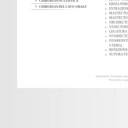
CHIRURGIA OCULISTICA
ERNIA PER
CHIRURGIA DEL CAVO ORALE
ESTRAZION
MASTECTO
MASTECTO
ORCHIECTO
VASECTOMI
LEGATURA
OVARIECTO
OVARIOIST
UTERO),
RESEZIONE
SUTURA FE
Ambulatorio Veterinario Ap
Powered by
Logo