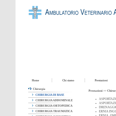
Home
Chi siamo
Prestazioni
Utilities
Contatti
Home
Chi siamo
Prestazioni
Chirurgia
Prestazioni >>
Chirur
CHIRURGIA DI BASE
ASPORTAZI
CHIRURGIA ADDOMINALE
ASPORTAZI
CHIRURGIA ORTOPEDICA
DRENAGGIO
CHIRURGIA TRAUMATICA
ERNIA ING
ERNIA OM